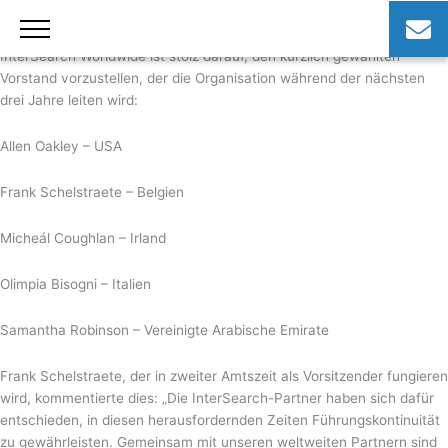
Zum
Inhalt
Neuer Vorstand bei InterSearch Worldwide
springen
InterSearch Worldwide ist stolz darauf, den kürzlich gewählten
Vorstand vorzustellen, der die Organisation während der nächsten
drei Jahre leiten wird:
Allen Oakley – USA
Frank Schelstraete – Belgien
Micheál Coughlan – Irland
Olimpia Bisogni – Italien
Samantha Robinson – Vereinigte Arabische Emirate
Frank Schelstraete, der in zweiter Amtszeit als Vorsitzender fungieren
wird, kommentierte dies: „Die InterSearch-Partner haben sich dafür
entschieden, in diesen herausfordernden Zeiten Führungskontinuität
zu gewährleisten. Gemeinsam mit unseren weltweiten Partnern sind