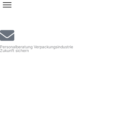
Zum
Inhalt
springen
Personalberatung Verpackungsindustrie
Zukunft sichern