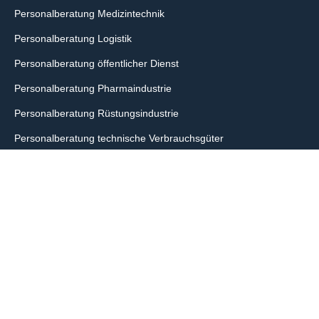
Personalberatung Medizintechnik
Personalberatung Logistik
Personalberatung öffentlicher Dienst
Personalberatung Pharmaindustrie
Personalberatung Rüstungsindustrie
Personalberatung technische Verbrauchsgüter
Personalberatung Verpackungsindustrie
Personalberatung Mittelstand
Unternehmen
Berater*innen-Team
News
InterSearch weltweit