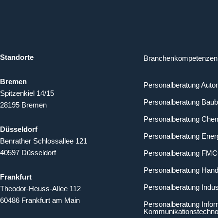
Standorte
Branchenkompetenzen
Bremen
Personalberatung Auto
Spitzenkiel 14/15
Personalberatung Baub
28195 Bremen
Personalberatung Chem
Düsseldorf
Personalberatung Energ
Benrather Schlossallee 121
40597 Düsseldorf
Personalberatung FM
Personalberatung Hand
Frankfurt
Personalberatung Indus
Theodor-Heuss-Allee 112
60486 Frankfurt am Main
Personalberatung Infor
Kommunikationstechno