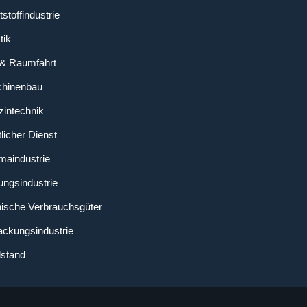
stoffindustrie
tik
 & Raumfahrt
chinenbau
zintechnik
licher Dienst
maindustrie
ungsindustrie
nische Verbrauchsgüter
ackungsindustrie
lstand