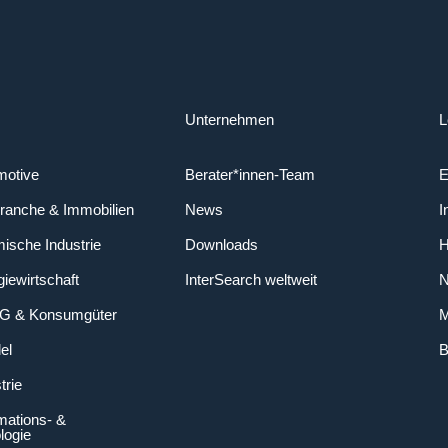
Unternehmen
L
motive
Berater*innen-Team
E
ranche & Immobilien
News
I
ische Industrie
Downloads
H
iewirtschaft
InterSearch weltweit
N
CG & Konsumgüter
M
el
B
trie
mations- &
logie