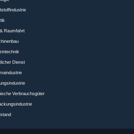
stoffindustrie
tik
 & Raumfahrt
chinenbau
zintechnik
licher Dienst
maindustrie
ungsindustrie
nische Verbrauchsgüter
ackungsindustrie
lstand