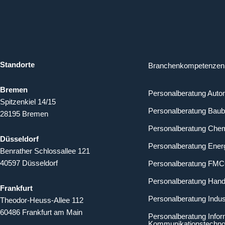
Standorte
Branchenkompetenzen
Bremen
Personalberatung Auto
Spitzenkiel 14/15
Personalberatung Baub
28195 Bremen
Personalberatung Chem
Düsseldorf
Personalberatung Energ
Benrather Schlossallee 121
40597 Düsseldorf
Personalberatung FM
Personalberatung Hand
Frankfurt
Personalberatung Indus
Theodor-Heuss-Allee 112
60486 Frankfurt am Main
Personalberatung Infor
Kommunikationstechno