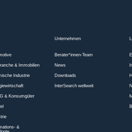
Unternehmen
L
motive
Berater*innen-Team
E
ranche & Immobilien
News
I
ische Industrie
Downloads
H
iewirtschaft
InterSearch weltweit
N
CG & Konsumgüter
M
el
B
trie
mations- &
logie