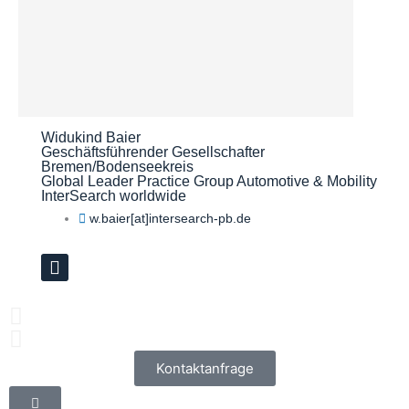
Widukind Baier
Geschäftsführender Gesellschafter
Bremen/Bodenseekreis​
Global Leader Practice Group Automotive & Mobility
InterSearch worldwide
w.baier[at]intersearch-pb.de
L
i
n
k
e
d
i
Kontaktanfrage
n